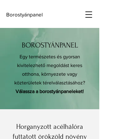
Borostyánpanel
BOROSTYÁNPANEL
Egy természetes és gyorsan
kivitelezhető megoldást keres
otthona, környezete vagy
közterületek térelválasztásához?
Válassza a borostyánpaneleket!
Horganyzott acélhálóra
futtatott örökzöld növény